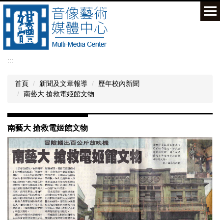
跳
到
主
要
內
容
:::
區
首頁
新聞及文章報導
歷年校內新聞
南藝大 搶救電姬館文物
南藝大 搶救電姬館文物