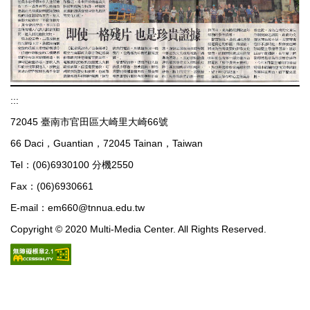
:::
72045 臺南市官田區大崎里大崎66號
66 Daci，Guantian，72045 Tainan，Taiwan
Tel：(06)6930100 分機2550
Fax：(06)6930661
E-mail：em660@tnnua.edu.tw
Copyright © 2020 Multi-Media Center. All Rights Reserved.