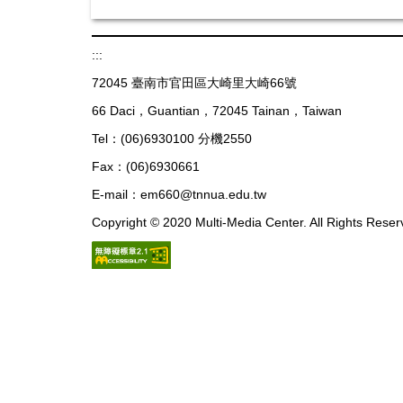
:::
72045 臺南市官田區大崎里大崎66號
66 Daci，Guantian，72045 Tainan，Taiwan
Tel：(06)6930100 分機2550
Fax：(06)6930661
E-mail：em660@tnnua.edu.tw
Copyright © 2020 Multi-Media Center. All Rights Reser