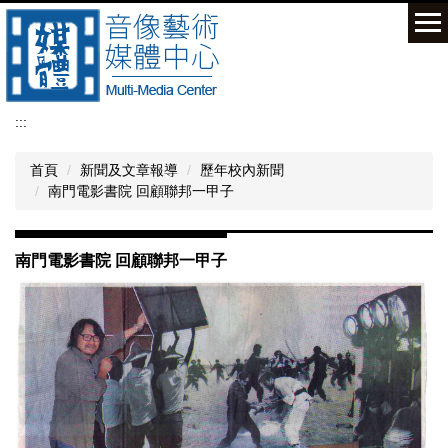
跳
到
主
要
內
容
:::
區
首頁
新聞及文章報導
歷年校內新聞
南門電影書院 回顧聯邦一甲子
南門電影書院 回顧聯邦一甲子