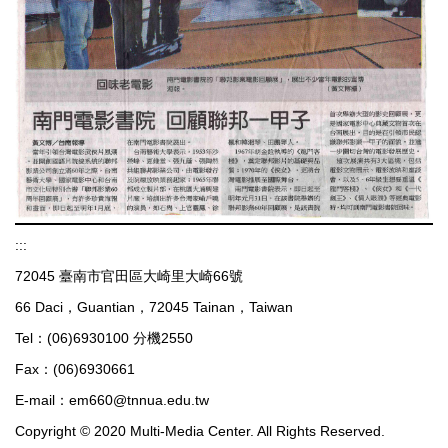
:::
72045 臺南市官田區大崎里大崎66號
66 Daci，Guantian，72045 Tainan，Taiwan
Tel：(06)6930100 分機2550
Fax：(06)6930661
E-mail：em660@tnnua.edu.tw
Copyright © 2020 Multi-Media Center. All Rights Reserved.