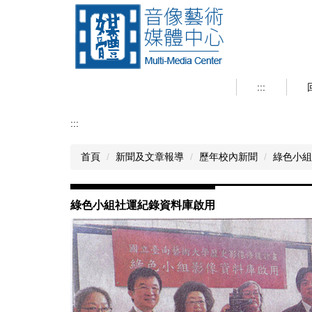
跳
到
主
要
內
容
:::
區
:::
首頁
新聞及文章報導
歷年校內新聞
綠色小組
綠色小組社運紀錄資料庫啟用