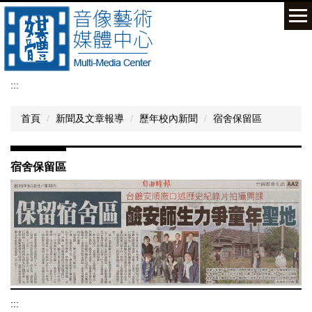
跳
到
主
要
內
容
:::
區
首頁
新聞及文章報導
歷年校內新聞
宿舍保留區
宿舍保留區
:::