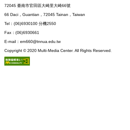
72045 臺南市官田區大崎里大崎66號
66 Daci，Guantian，72045 Tainan，Taiwan
Tel：(06)6930100 分機2550
Fax：(06)6930661
E-mail：em660@tnnua.edu.tw
Copyright © 2020 Multi-Media Center. All Rights Reserved.