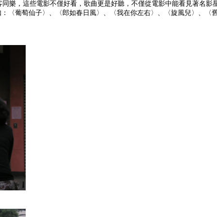
客同樂，這些電影不僅好看，歌曲更是好聽，不僅從電影中能看見著名影
如：〈葡萄仙子〉、〈郎如春日風〉、〈我在你左右〉、〈旋風兒〉、〈