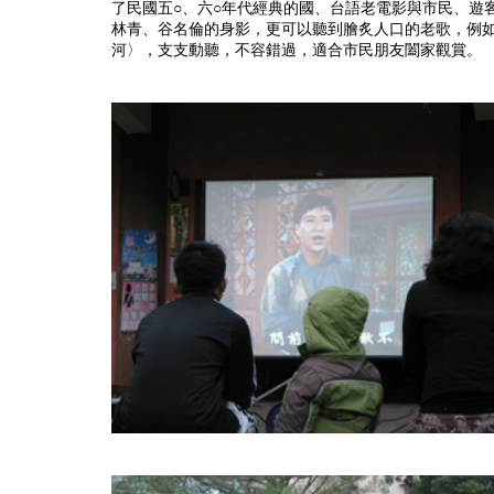
了民國五○、六○年代經典的國、台語老電影與市民、遊
林青、谷名倫的身影，更可以聽到膾炙人口的老歌，例
河〉，支支動聽，不容錯過，適合市民朋友闔家觀賞。