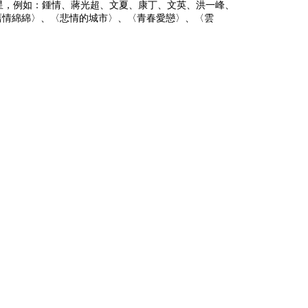
星，例如：鍾情、蔣光超、文夏、康丁、文英、洪一峰、
舊情綿綿〉、〈悲情的城市〉、〈青春愛戀〉、〈雲