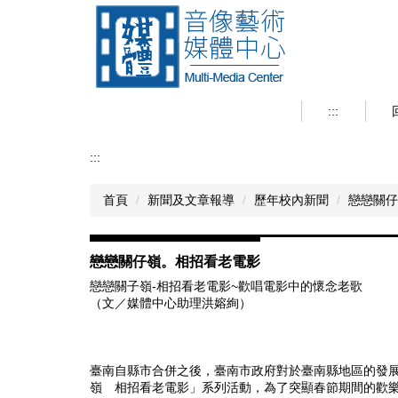
跳
到
主
要
內
容
:::
區
:::
首頁
新聞及文章報導
歷年校內新聞
戀戀關仔
戀戀關仔嶺。相招看老電影
戀戀關子嶺-相招看老電影~歡唱電影中的懷念老歌
（文／媒體中心助理洪嫆絢）
臺南自縣市合併之後，臺南市政府對於臺南縣地區的發展
嶺 相招看老電影」系列活動，為了突顯春節期間的歡