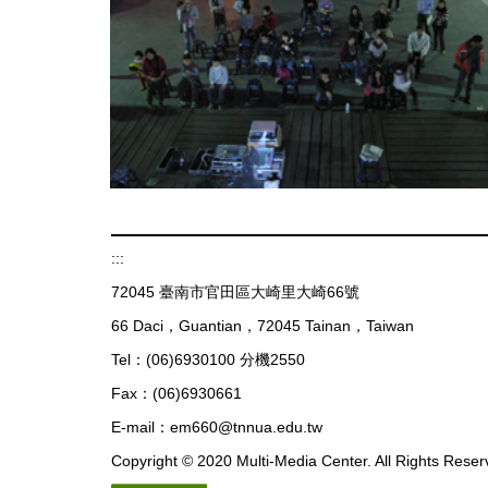
:::
72045 臺南市官田區大崎里大崎66號
66 Daci，Guantian，72045 Tainan，Taiwan
Tel：(06)6930100 分機2550
Fax：(06)6930661
E-mail：em660@tnnua.edu.tw
Copyright © 2020 Multi-Media Center. All Rights Reser