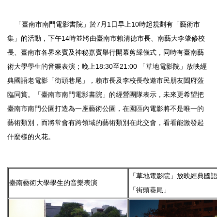
7
1
10
「臺南市南門電影書院」於
月
日早上
時起規劃有「藝術市
14
集」的活動，下午
時並將由臺南市賴清德市長、南藝大李肇修校
長、臺南市各界來賓及神秘嘉賓舉行開幕剪綵儀式，同時有臺南藝
18:30
21:00
術大學學生的音樂表演；晚上
至
「草地電影院」放映經
典國語老電影「街頭巷尾」，賴市長及李校長敬邀市民朋友闔府蒞
臨同賞。「臺南市南門電影書院」的經營團隊表示，未來更希望把
臺南市南門公園打造為一座藝術公園，在園區內電影將不是唯一的
藝術類別，而將常會有跨領域的藝術類別在此交會，看看能激發起
什麼樣的火花。
「
草地電影院」放映經典國
臺南藝術大學學生的音樂表演
「街頭巷尾」