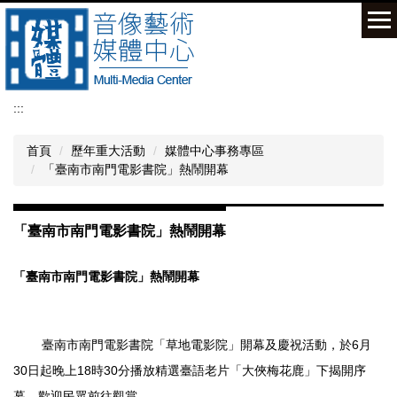
跳
到
主
要
內
容
:::
區
首頁
歷年重大活動
媒體中心事務專區
「臺南市南門電影書院」熱鬧開幕
「臺南市南門電影書院」熱鬧開幕
「臺南市南門電影書院」熱鬧開幕
6
臺南市南門電影書院「草地電影院」開幕及慶祝活動，於
月
30
18
30
日起晚上
時
分播放精選臺語老片「大俠梅花鹿」下揭開序
幕，歡迎民眾前往觀賞。