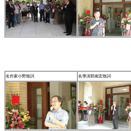
名作家小野致詞
名導演郭南宏致詞