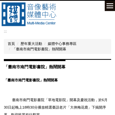
跳
到
主
要
內
容
:::
區
首頁
歷年重大活動
媒體中心事務專區
「臺南市南門電影書院」熱鬧開幕
「臺南市南門電影書院」熱鬧開幕
「臺南市南門電影書院」熱鬧開幕
6
臺南市南門電影書院「草地電影院」開幕及慶祝活動，於
月
30
18
30
日起晚上
時
分播放精選臺語老片「大俠梅花鹿」下揭開序
幕，歡迎民眾前往觀賞。