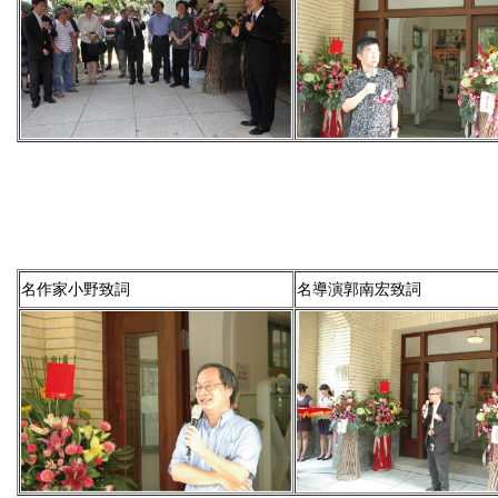
名作家小野致詞
名導演郭南宏致詞