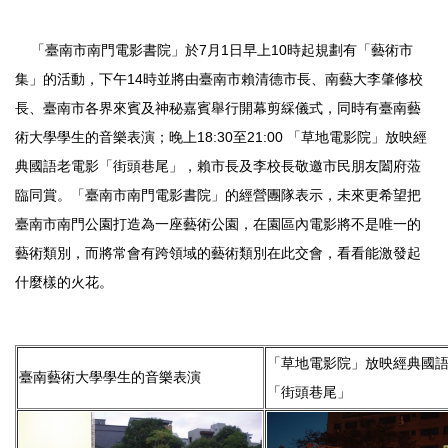
7
1
10
「臺南市南門電影書院」於
月
日早上
時起規劃有「藝術市
14
集」的活動，下午
時並將由臺南市賴清德市長、南藝大李肇修校
長、臺南市各界來賓及神秘嘉賓舉行開幕剪綵儀式，同時有臺南藝
18:30
21:00
術大學學生的音樂表演；晚上
至
「草地電影院」放映經
典國語老電影「街頭巷尾」，賴市長及李校長敬邀市民朋友闔府蒞
臨同賞。「臺南市南門電影書院」的經營團隊表示，未來更希望把
臺南市南門公園打造為一座藝術公園，在園區內電影將不是唯一的
藝術類別，而將常會有跨領域的藝術類別在此交會，看看能激發起
什麼樣的火花。
「
草地電影院」放映經典國
臺南藝術大學學生的音樂表演
「街頭巷尾」