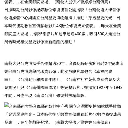
發表」，在全美戲院登場。（南藝大提供／曹婷婷台南傳真）
日據時期台灣影像紀錄數位修復後首公開播映！台南藝術大學音像
藝術媒體中心與國立台灣歷史博物館攜手推動「穿透歷史的光－日
本時代後期教育宣傳膠卷影片4K數位修復成果發表」，昨天在全美
戲院盛大登場，播映5部影片加起來超過400歲，吸引300人走進台
灣舊時光感受歷史影像重新甦醒的感動！
南藝大與台史博攜手合作超過20年，音像紀錄研究所耗時2年完成這
幾部由台史博典藏的珍貴影像；此次放映片單包含《幸福的農
民》、《台灣勤行報國青年隊》、《台南神社神苑落成奉告祭及大
祭實況》與《台南州國民道場》等完整影片，拍攝於1927年至1942
年間，另也呈現《南進台灣》修復對照精華版。