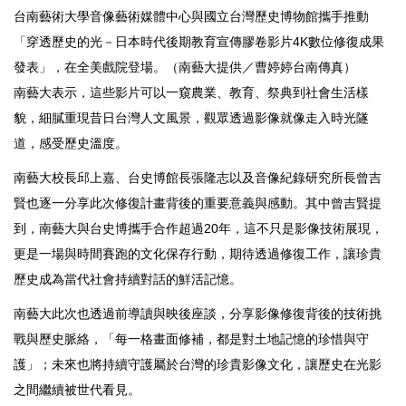
台南藝術大學音像藝術媒體中心與國立台灣歷史博物館攜手推動
「穿透歷史的光－日本時代後期教育宣傳膠卷影片4K數位修復成果
發表」，在全美戲院登場。（南藝大提供／曹婷婷台南傳真）
南藝大表示，這些影片可以一窺農業、教育、祭典到社會生活樣
貌，細膩重現昔日台灣人文風景，觀眾透過影像就像走入時光隧
道，感受歷史溫度。
南藝大校長邱上嘉、台史博館長張隆志以及音像紀錄研究所長曾吉
賢也逐一分享此次修復計畫背後的重要意義與感動。其中曾吉賢提
到，南藝大與台史博攜手合作超過20年，這不只是影像技術展現，
更是一場與時間賽跑的文化保存行動，期待透過修復工作，讓珍貴
歷史成為當代社會持續對話的鮮活記憶。
南藝大此次也透過前導讀與映後座談，分享影像修復背後的技術挑
戰與歷史脈絡，「每一格畫面修補，都是對土地記憶的珍惜與守
護」；未來也將持續守護屬於台灣的珍貴影像文化，讓歷史在光影
之間繼續被世代看見。