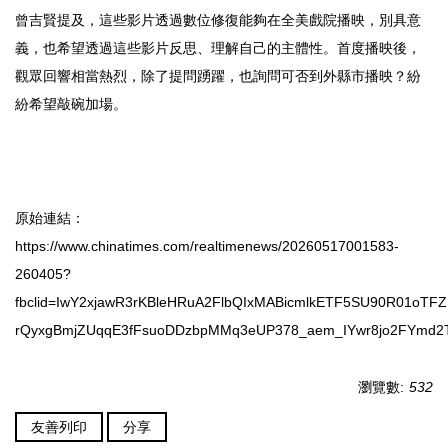
曾吉賢提及，這些影片透過數位修復能夠在全美戲院播映，別具意
義，也希望透過這些影片反思、理解自己的主體性。首度播映後，
觀眾回響相當熱烈，除了提問踴躍，也詢問可否到外縣市播映？紛
紛希望敲碗加場。
原始連結：
https://www.chinatimes.com/realtimenews/20260517001583-
260405?
fbclid=IwY2xjawR3rKBleHRuA2FlbQIxMABicmlkETF5SU90R01o
rQyxgBmjZUqqE3fFsuoDDzbpMMq3eUP378_aem_IYwr8jo2FYmd2T
瀏覽數:
532
友善列印
分享