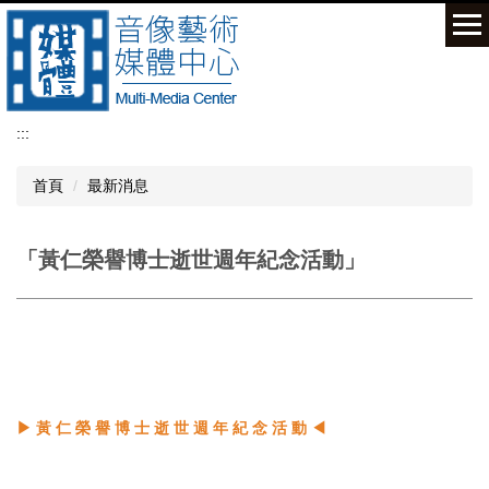
跳
到
主
要
內
容
:::
區
首頁
最新消息
「黃仁榮譽博士逝世週年紀念活動」
▶
黃 仁 榮 譽 博 士 逝 世 週 年 紀 念 活 動
◀