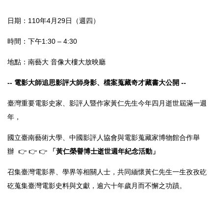
日期：
110
年
4
月
29
日（週四）
時間：下午
1:30 – 4:30
地點：南藝大 音像大樓大放映廳
-- 電影大師追思影評大師身影、檔案蒐藏奇才藏書大公開 --
臺灣重要電影史家、影評人暨作家黃仁先生今年四月逝世屆滿一週
年，
國立臺南藝術大學、中國影評人協會與電影蒐藏家博物館合作舉
辦
👉
👉
👉
「黃仁榮譽博士逝世週年紀念活動」
召集臺灣電影界、學界等相關人士，共同緬懷黃仁先生一生孜孜矻
矻蒐集臺灣電影史料與文獻，逾六十年歲月而不懈之功蹟。